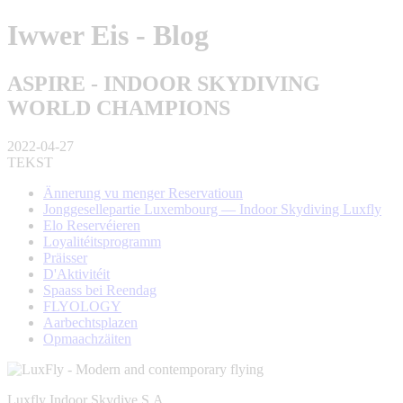
Iwwer Eis - Blog
ASPIRE - INDOOR SKYDIVING
WORLD CHAMPIONS
2022-04-27
TEKST
Ännerung vu menger Reservatioun
Jonggesellepartie Luxembourg — Indoor Skydiving Luxfly
Elo Reservéieren
Loyalitéitsprogramm
Präisser
D'Aktivitéit
Spaass bei Reendag
FLYOLOGY
Aarbechtsplazen
Opmaachzäiten
Luxfly Indoor Skydive S.A.