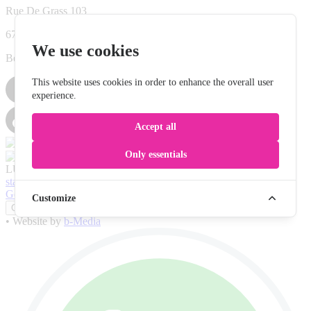
Rue De Grass 103
6700 Sterpenich - Lëtzebuerg
We use cookies
Belsch
This website uses cookies in order to enhance the overall user
experience.
Accept all
Only essentials
LUXFLY INDOOR SKYDIVE S.A. © 2026
•
Powered by
starfly.world
General conditions
•
Privacy policy
•
House rules
•
Customize
Gérer les cookies
•
Website by
b-Media