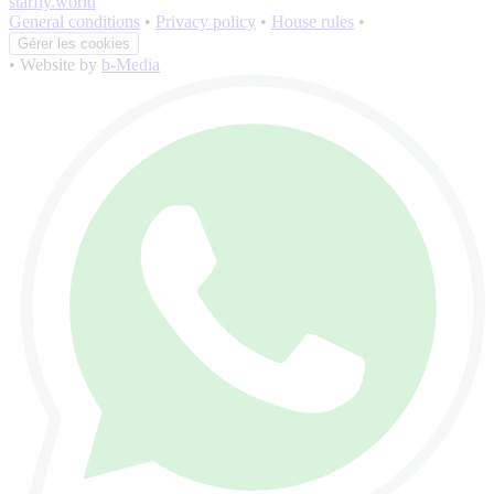
starfly.world
General conditions
•
Privacy policy
•
House rules
•
Gérer les cookies
•
Website by
b-Media