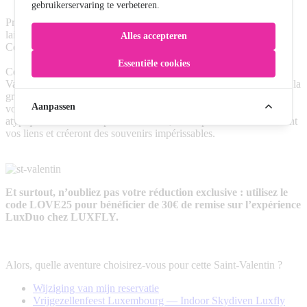
gebruikerservaring te verbeteren.
Prévoyez une thermos de chocolat chaud, une petite couverture, et
laissez-vous émerveiller par la splendeur du ciel nocturne.
Alles accepteren
Conclusion
Essentiële cookies
Cette année, sortez des sentiers battus et optez pour une Saint-
Valentin riche en émotions et en connexion. Que ce soit en défiant la
gravité avec LUXFLY, en vous relaxant dans un spa, en testant
Aanpassen
votre esprit d’équipe dans un escape game, en dégustant un dîner
atypique ou en contemplant les étoiles, ces expériences renforceront
vos liens et créeront des souvenirs impérissables.
Et surtout, n’oubliez pas votre réduction exclusive : utilisez le
code LOVE25 pour bénéficier de 30€ de remise sur l’expérience
LuxDuo chez LUXFLY.
Alors, quelle aventure choisirez-vous pour cette Saint-Valentin ?
Wijziging van mijn reservatie
Vrijgezellenfeest Luxembourg — Indoor Skydiven Luxfly