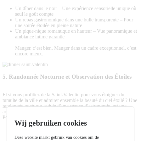
Un dîner dans le noir – Une expérience sensorielle unique où
seul le goût compte
Un repas gastronomique dans une bulle transparente – Pour
une soirée étoilée en pleine nature
Un pique-nique romantique en hauteur – Vue panoramique et
ambiance intime garantie
Manger, c’est bien. Manger dans un cadre exceptionnel, c’est
encore mieux.
5. Randonnée Nocturne et Observation des Étoiles
Et si vous profitiez de la Saint-Valentin pour vous éloigner du
tumulte de la ville et admirer ensemble la beauté du ciel étoilé ? Une
randonnée nocturne, suivie d’une séance d’astronomie, est une
activité aussi romantique qu’enrichissante.
Pourquoi c’est magique ?
Wij gebruiken cookies
Une ambiance intime et paisible
Un moment de connexion profonde avec la nature
Deze website maakt gebruik van cookies om de
L’occasion d’admirer des constellations et d’échanger des vœux