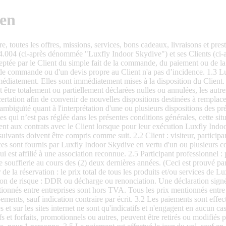
gen
 3. Réservation et tarifs 3.1 Tous les prix mentionnés entre entreprises sont hors TVA. Tous les prix mentionnés entre Luxfly Indoor Skydive et les particuliers sont TVA comprise. Tous les prix mentionnés ne comprennent pas les frais de location des équipements, sauf indication contraire par écrit. 3.2 Les paiements sont effectués par carte bancaire/ de crédit ou virement bancaire. L’argent liquide ne sera pas accepté. 3.3 Les prix mentionnés dans les brochures et sur les sites internet ne sont qu'indicatifs et n'engagent en aucun cas Luxfly Indoor Skydive. Les prix ne sont applicables que dans la mesure où aucun changement de prix n'est intervenu. 3.4 Tous les tarifs et forfaits, promotionnels ou autres, peuvent être retirés ou modifiés par Luxfly Indoor Skydive à tout moment. Les forfaits disponibles sur www.luxfly.eu et www.indoorskydive.lu sont, sauf indication contraire, pour 1 personne. 3.5 Le paiement est effectué le jour du vol, sauf en cas en conditions ou tarifs particuliers ou promotionnels et/ou en cas de paiement en ligne, où le paiement s’effectue au moment de la confirmation de la réservation (prépaiement en ligne). Ce prépaiement s’appelle un acompte. En cas de « no-show » d’une réservation confirmée par le débit d’une carte bancaire (réservation non annulée ou non reportée, Client non-présent) ou avant la date d’expiration d’un bon cadeau, Luxfly Indoor Skydive débitera le montant du vol de la carte bancaire payé à l'avance à titre de garantie de réservation, à titre d'acompte - indemnité forfaitaire - sauf accord contraire par écrit. Aucun participant ne pourra participer à l'activité si le paiement des services n'a pas été effectué en totalité. 3.6 Les confirmations de réservation pour une heure et une date de vol spécifiques et les bons cadeaux pour un créneau horaire spécifique seront envoyés par email sous forme de billets électroniques à l'adresse électronique fournie par la personne effectuant la réservation. L'envoi de la confirmation de réservation entraîne l'engagement contractuel du Client, qui est alors réputé avoir accepté les Conditions Générales de Vente en vigueur. 3.7 Les confirmations de réservation pour une heure et une date de vol précises ne donnent jamais droit à un remboursement et ne peuvent être révoquées. 3.8 Tout retard dans l'exécution du contrat, causé par des circonstances non imputables à Luxfly Indoor Skydive et/ou ne pouvant être raisonnablement prévisibles par Luxfly Indoor Skydive, sera à la charge du Client. 3.9 Luxfly Indoor Skydive a le droit d'augmenter le prix convenu si une ou plusieurs des circonstances suivantes surviennent après la conclusion du Contrat, même si cette augmentation de prix était prévisible au moment de l’établissement du devis : l'augmentation des coûts des matériaux, des services nécessaires à l'exécution du contrat, des salaires, des cotisations patronales, des assurances sociales, des coûts liés à d'autres conditions d'emploi, l'introduction de taxes gouvernementales nouvelles et/ou existantes, de droits d'importation et d'exportation ou d'autres prélèvements et/ou taxes dans le pays et à l'étranger, ou, en général, des circonstances similaires. Si le prix augmente de plus de 10 %, le client a le droit de résilier le Contrat. 3.10 Si, lors de l’exécution du Contrat, des coûts supplémentaires sont encourus et/ou des risques supplémentaires sont présents, Luxfly Indoor Skydive aura le droit de facturer un supplém