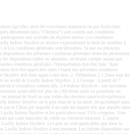
ent sur le prix convenu, proportionnel à ces risques et coûts à encourir. 4. Devis 4.1 Chaque devis est fait sans engagement et valable pour une durée maximale de trente (30) jours, sauf accord écrit contraire. 4.2 En cas d'acceptation d'un devis sans engagement par le client, Luxfly Indoor Skydive se réserve le droit de révoquer le devis ou de s'en écarter dans les trois jours ouvrables suivant la réception de l'acceptation. Dans le cas où Luxfly Indoor Skydive exerce son droit de s'écarter du devis, elle en informera immédiatement le client par écrit. 4.3 Les engagements verbaux ne lient Luxfly Indoor Skydive qu'après avoir été explicitement confirmés par écrit et/ou après l'exécution de cet engagement. 4.4 Luxfly Indoor Skydive ne peut être tenue responsable de ses devis ou offres si le Client peut raisonnablement comprendre que les devis ou offres, ou une partie de ceux-ci, contiennent une erreur manifeste, une erreur d’écriture une omission ou toute autre forme d’erreur matérielle. 4.5 Les devis sont basés sur les circonstances et les valeurs actuelles des salaires, des matériaux, des licences et des autres services, ainsi que sur l'état du marché à ce moment-là. Si les valeurs mentionnées (de manière non exhaustive) changent, si une évolution du marché a lieu, si des modifications législatives sont apportées, etc. Luxfly Indoor Skydive a le droit d'ajuster les prix proportionnellement. 4.6 Chaque devis est basé sur des performances dans des circonstances normales et prévisibles. 5. Contrat et exécution 5.1 Le Contrat est conclu par l’acceptation écrite par le Client d’un devis de Luxfly Indoor Skydive, ou par l’acceptation ou l’exécution écrite par Luxfly Indoor Skydive d’une commande/ demande du Client. Le Contrat ne sera contraignant pour Luxfly Indoor Skydive qu'après le paiement de la valeur de la réservation par le Client, conformément à l'article 3 des conditions générales. 5.2 Les réservations sont effectués en personne (au guichet), par téléphone, par écrit ou par voie électronique via le formulaire de réservation numérique disponible sur internet de Luxfly Indoor Skydive. Des conditions peuvent être imposées à la réservation par Luxfly Indoor Skydive comme remplir un formulaire de réservation. 5.3 Le contrat remplace tous les accords et/ou arrangements écrits et/oraux conclus précédemment. 5.4 Luxfly Indoor Skydive met tout en oeuvre pour répondre à ses obligations contractuelles et aux attentes de ses Clients. Luxfly Indoor Skydive mettra tout en œuvre pour exécuter au mieux de ses connaissances et de ses capacités le contrat qui implique une obligation de moyen. 5.5 Luxfly Indoor Skydive peut facturer séparément les travaux supplémentaires effectués par elle ou par un tiers, dès qu’elle a connaissance du montant à facturer. Tout ce qui est effectué par Luxfly Indoor Skydive pendant l’exécution du contrat en plus des travaux expressément prévus dans le contrat ou la confirmation de commande est considéré comme un travail supplémentaire. 6. Annulation des activités 6.1 Si un Groupe/Client a effectué une réservation pour une des activité