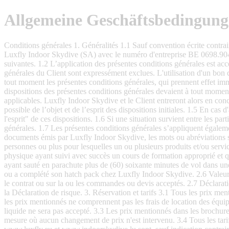
Allgemeine Geschäftsbedingun
Conditions générales 1. Généralités 1.1 Sauf convention écrite contraire, toutes les offres, missions, services, bons cadeaux, livraisons et prestations (qu’elles aient été convenues oralement ou par écrit) entre Luxfly Indoor Skydive (SA) avec le numéro d'entreprise BE 0698.904.004 (ci-après dénommée "Luxfly Indoor Skydive") et ses Clients (ci-après dénommés le(s) "Client(s)") sont soumis aux conditions suivantes. 1.2 L’application des présentes conditions générales est acceptée par le Client du simple fait de la commande, du paiement ou de la participation aux activités de skydive indoor. Les conditions générales du Client sont expressément exclues. L'utilisation d'un bon de commande ou d'un devis propre au Client n'a pas d’incidence. 1.3 Luxfly Indoor Skydive se réserve expressément le droit de modifier à tout moment les présentes conditions générales, qui prennent effet immédiatement. Elles sont immédiatement mises à la disposition du Client. 1.4 Les conditions générales sont divisibles. Si une ou plusieurs dispositions des présentes conditions générales devaient à tout moment être totalement ou partiellement déclarées nulles ou annulées, les autres dispositions des présentes conditions générales resteront pleinement applicables. Luxfly Indoor Skydive et le Client entreront alors en concertation afin de convenir de nouvelles dispositions destinées à remplacer les dispositions nulles ou annulées, en tenant compte autant que possible de l’objet et de l’esprit des dispositions initiales. 1.5 En cas d'ambiguïté quant à l'interprétation d'une ou plusieurs dispositions des présentes conditions générales, l'interprétation doit être faite "dans l'esprit" de ces dispositions. 1.6 Si une situation survient entre les parties qui n’est pas réglée dans les présentes conditions générales, cette situation doit être appréciées dans l’esprit des présentes conditions générales. 1.7 Les présentes conditions générales s’appliquent également aux contrats avec le Client lorsque pour leur exécution Luxfly Indoor Skydive doit faire appel à des tiers. 2. Définitions 2.1 Dans tous les documents émis par Luxfly Indoor Skydive, les mots ou abréviations suivants doivent être compris comme suit. 2.2 Client : visiteur, participant ou invité de Luxfly Indoor Skydive. 2.3 Groupe : à partir de 7 personnes ou plus pour lesquelles un ou plusieurs produits et/ou services sont fournis par Luxfly Indoor Skydive en vertu d'un ou plusieurs contrats à considérer comme liés. 2.4 Indoor Skydiver : une personne physique ayant suivi avec succès un cours de formation approprié et qui est affilié à une association reconnue. 2.5 Participant professionnel : personne ayant effectué plus de (30) trente sauts en parachute ou ayant sauté en parachute plus de (60) soixante minutes de vol dans une soufflerie au cours des (2) deux dernières années. (Ceci est prouvé par un journal de bord ou une vidéo des derniers sauts/vol/expérience, ou a complété son hatch pack chez Luxfly Indoor Skydive. 2.6 Valeur de la réservation : le prix total de tous les produits et/ou services de Luxfly Indoor Skydive ou le prix total de la location, tel qu'indiqué dans le contrat ou sur la ou les commandes ou devis acceptés. 2.7 Déclaration de risque : DDR ou décharge ou renonciation. Une déclaration signée par le Client par laquelle il accepte les risques tels que stipulés dans la Déclaration de risque.