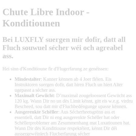
Chute Libre Indoor -
Konditiounen
Bei
LUXFLY
suergen mir dofir, datt all
Fluch souwuel sécher wéi och agreabel
ass.
Hei sinn d'Konditioune fir d'Flugerfarung ze genéissen:
Mindestalter
: Kanner kënnen ab 4 Joer fléien. Eis
Instruktoren suergen dofir, datt hiren Fluch un hiert Alter
ugepasst a sécher ass.
Maximalt Gewiicht
: D’maximal zougeloossent Gewiicht ass
120 kg. Wann Dir no un dës Limit kënnt, gitt eis w.e.g. virdru
Bescheed, sou datt mir d'Fluchbedéngunge upasse kënnen.
Ausgerenkte Schëller
: Aus Sécherheetsgrënn ass et
essentiell, datt Dir ni eng ausgerenkte Schëller hat oder
Schëllerproblemer am Zesummenhang mat Luxatiounen hat.
Wann Dir dës Konditioune respektéiert, kënnt Dir déi
aussergewéinlech Flucherfarung sécher