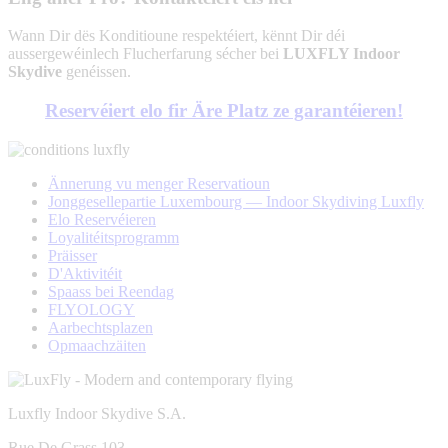
Wann Dir dës Konditioune respektéiert, kënnt Dir déi
aussergewéinlech Flucherfarung sécher bei
LUXFLY Indoor
Skydive
genéissen.
Reservéiert elo fir Äre Platz ze garantéieren!
Ännerung vu menger Reservatioun
Jonggesellepartie Luxembourg — Indoor Skydiving Luxfly
Elo Reservéieren
Loyalitéitsprogramm
Präisser
D'Aktivitéit
Spaass bei Reendag
FLYOLOGY
Aarbechtsplazen
Opmaachzäiten
Luxfly Indoor Skydive S.A.
Rue De Grass 103