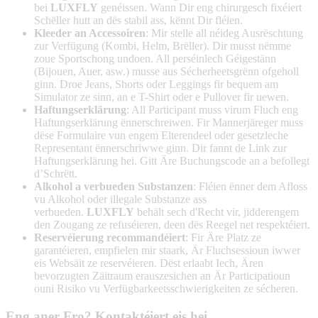
bei
LUXFLY
genéissen. Wann Dir eng chirurgesch fixéiert
Schëller hutt an dës stabil ass, kënnt Dir fléien.
Kleeder an Accessoiren
: Mir stelle all néideg Ausrëschtung
zur Verfügung (Kombi, Helm, Brëller). Dir musst nëmme
zoue Sportschong undoen. All perséinlech Géigestänn
(Bijouen, Auer, asw.) musse aus Sécherheetsgrënn ofgeholl
ginn. Droe Jeans, Shorts oder Leggings fir bequem am
Simulator ze sinn, an e T-Shirt oder e Pullover fir uewen.
Haftungserklärung
: All Participant muss virum Fluch eng
Haftungserklärung ënnerschreiwen. Fir Mannerjäreger muss
dëse Formulaire vun engem Elterendeel oder gesetzleche
Representant ënnerschriwwe ginn. Dir fannt de Link zur
Haftungserklärung hei. Gitt Äre Buchungscode an a befollegt
d’Schrëtt.
Alkohol a verbueden Substanzen
: Fléien ënner dem Afloss
vu Alkohol oder illegale Substanze ass
verbueden.
LUXFLY
behält sech d'Recht vir, jidderengem
den Zougang ze refuséieren, deen dës Reegel net respektéiert.
Reservéierung recommandéiert
: Fir Äre Platz ze
garantéieren, empfielen mir staark, Är Fluchsessioun iwwer
eis Websäit ze reservéieren. Dëst erlaabt Iech, Ären
bevorzugten Zäitraum erauszesichen an Är Participatioun
ouni Risiko vu Verfügbarkeetsschwierigkeiten ze sécheren.
Eng aner Fro? Kontaktéiert eis hei