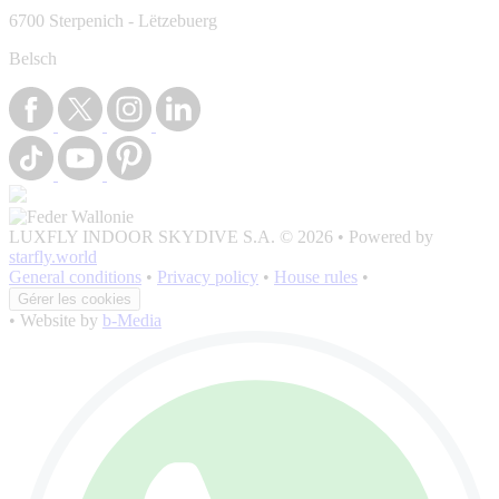
6700 Sterpenich - Lëtzebuerg
Belsch
LUXFLY INDOOR SKYDIVE S.A. © 2026
•
Powered by
starfly.world
General conditions
•
Privacy policy
•
House rules
•
Gérer les cookies
•
Website by
b-Media