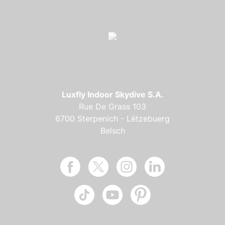
Luxfly Indoor Skydive S.A.
Rue De Grass 103
6700 Sterpenich - Lëtzebuerg
Belsch