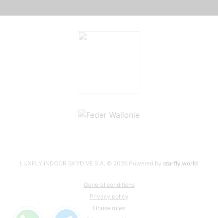
LUXFLY INDOOR SKYDIVE S.A. © 2026
Powered by
starfly.world
General conditions
Privacy policy
House rules