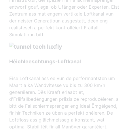
Infrastruktur, déi speziell fir Fallschiermsprenger
entworf gouf, egal ob Ufänger oder Experten. Eist
Zentrum ass mat engem vertikale Loftkanal vun
der neister Generatioun ausgestatt, deen eng
realistesch a perfekt kontrolléiert Fräifall-
Simulatioun bitt.
Héichleeschtungs-Loftkanal
Eise Loftkanal ass ee vun de performantsten um
Maart a ka Wandvitesse vu bis zu 300 km/h
generéieren. Dës Kraaft erlaabt et,
d'Fräifallbedéngungen präzis ze reproduzéieren, a
bitt de Fallschiermsprenger eng ideal Ëmgéigend,
fir hir Techniken ze üben a perfektionéieren. De
Loftfloss ass gläichméisseg a konstant, wat
optimal Stabilitéit fir all Manöver garantéiert.