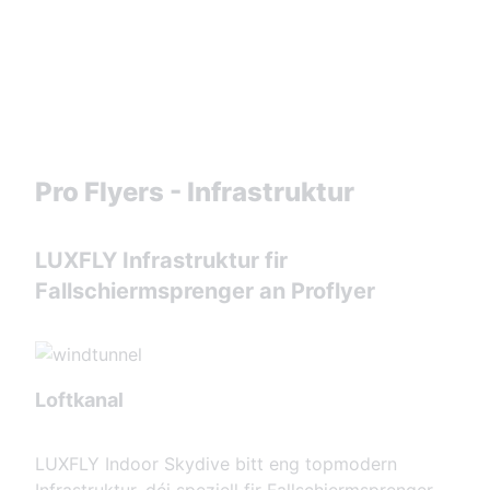
Pro Flyers - Infrastruktur
LUXFLY Infrastruktur fir
Fallschiermsprenger an Proflyer
Loftkanal
LUXFLY Indoor Skydive bitt eng topmodern