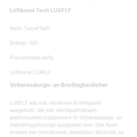
Loftkanal Tech LUXFLY
Mark: TunnelTech
Gréisst: 15ft
Loftkanal LUXFLY
Virbereedungs- an Briefingberäicher
LUXFLY ass mat modernen Briefingraim
ausgestatt, déi mat héichqualitativem
audiovisuellen Equipement fir Virbereedungs- an
Debriefingssitzunge ausgestatt sinn. Dës Raim
erlaben den Instruktoren, detailléiert Rotschléi ze