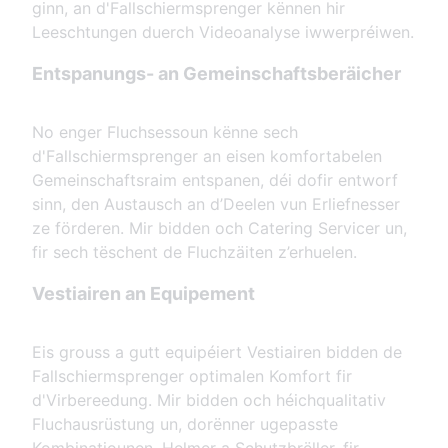
ginn, an d'Fallschiermsprenger kënnen hir
Leeschtungen duerch Videoanalyse iwwerpréiwen.
Entspanungs- an Gemeinschaftsberäicher
No enger Fluchsessoun kënne sech
d'Fallschiermsprenger an eisen komfortabelen
Gemeinschaftsraim entspanen, déi dofir entworf
sinn, den Austausch an d’Deelen vun Erliefnesser
ze förderen. Mir bidden och Catering Servicer un,
fir sech tëschent de Fluchzäiten z’erhuelen.
Vestiairen an Equipement
Eis grouss a gutt equipéiert Vestiairen bidden de
Fallschiermsprenger optimalen Komfort fir
d'Virbereedung. Mir bidden och héichqualitativ
Fluchausrüstung un, dorënner ugepasste