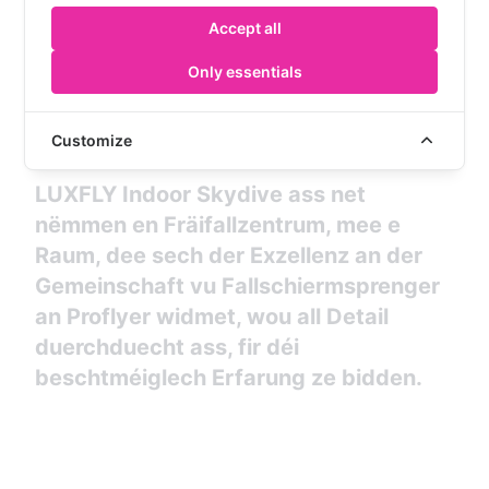
Fluchsessounen ze plangen. Egal ob Dir Iech op e
Accept all
Fallschiermsprong virbereet oder einfach no
Adrenalin sicht, eis Infrastruktur ass entworf, fir
Only essentials
Äre Besoinen gerecht ze ginn.
Customize
LUXFLY Indoor Skydive ass net
nëmmen en Fräifallzentrum, mee e
Raum, dee sech der Exzellenz an der
Gemeinschaft vu Fallschiermsprenger
an Proflyer widmet, wou all Detail
duerchduecht ass, fir déi
beschtméiglech Erfarung ze bidden.