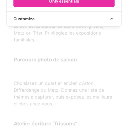
Only essentials
Certaines structures proposent des nocturnes
Customize
saisonnières autour de Luxembourg-Ville,
Metz ou Trier. Privilégiez les expositions
familiales.
Parcours photo de saison
Choisissez un quartier ancien d’Arlon,
Differdange ou Metz. Donnez une liste de
thèmes à capturer, puis exposez les meilleurs
clichés chez vous.
Atelier écriture “frissons”