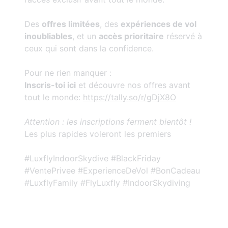
Des
offres limitées
, des
expériences de vol
inoubliables
, et un
accès prioritaire
réservé à
ceux qui sont dans la confidence.
Pour ne rien manquer :
Inscris-toi ici
et découvre nos offres avant
tout le monde:
https://tally.so/r/gDjX8O
Attention : les inscriptions ferment bientôt !
Les plus rapides voleront les premiers
#LuxflyIndoorSkydive #BlackFriday
#VentePrivee #ExperienceDeVol #BonCadeau
#LuxflyFamily #FlyLuxfly #IndoorSkydiving